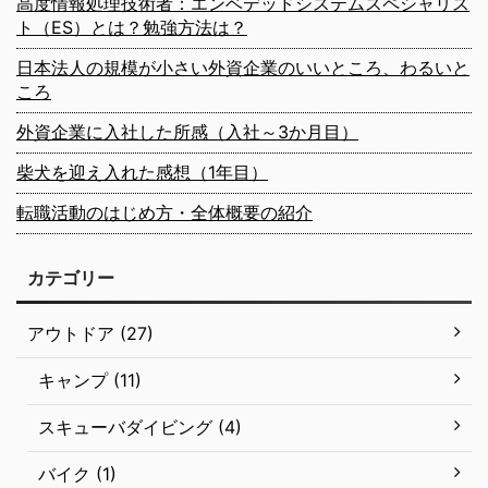
高度情報処理技術者：エンベデッドシステムスペシャリス
ト（ES）とは？勉強方法は？
日本法人の規模が小さい外資企業のいいところ、わるいと
ころ
外資企業に入社した所感（入社～3か月目）
柴犬を迎え入れた感想（1年目）
転職活動のはじめ方・全体概要の紹介
カテゴリー
アウトドア (27)
キャンプ (11)
スキューバダイビング (4)
バイク (1)